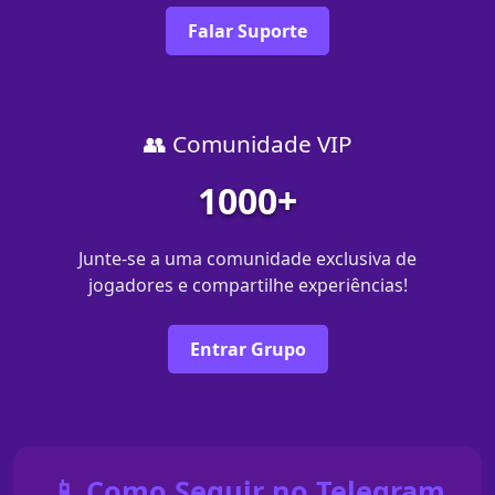
Falar Suporte
👥 Comunidade VIP
1000+
Junte-se a uma comunidade exclusiva de
jogadores e compartilhe experiências!
Entrar Grupo
📱 Como Seguir no Telegram