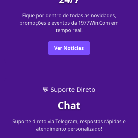
Fique por dentro de todas as novidades,
promoções e eventos da 1977Win.Com em
tempo real!
Ver Notícias
💬 Suporte Direto
Chat
Suporte direto via Telegram, respostas rápidas e
atendimento personalizado!