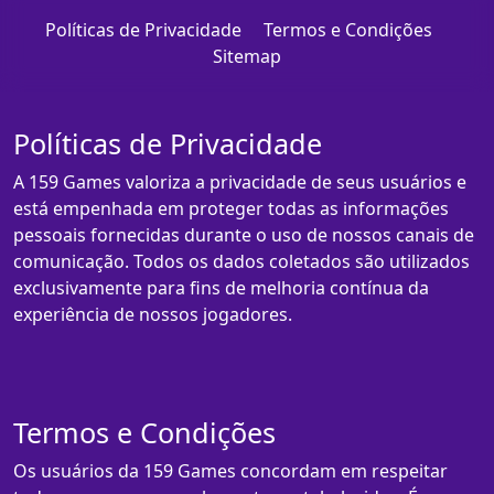
Políticas de Privacidade
Termos e Condições
Sitemap
Políticas de Privacidade
A 159 Games valoriza a privacidade de seus usuários e
está empenhada em proteger todas as informações
pessoais fornecidas durante o uso de nossos canais de
comunicação. Todos os dados coletados são utilizados
exclusivamente para fins de melhoria contínua da
experiência de nossos jogadores.
Termos e Condições
Os usuários da 159 Games concordam em respeitar