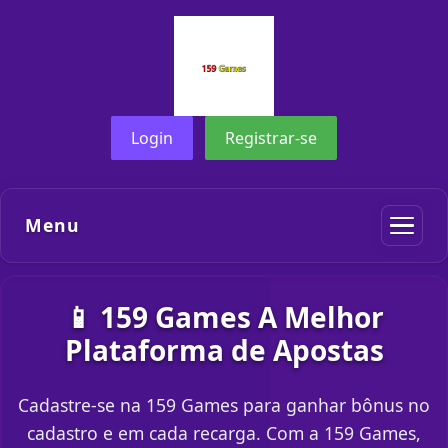
Login
Registrar-se
Menu
📱 159 Games A Melhor
Plataforma de Apostas
Cadastre-se na 159 Games para ganhar bônus no
cadastro e em cada recarga. Com a 159 Games,