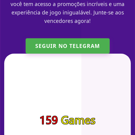
você tem acesso a promoções incríveis e uma
experiência de jogo inigualável. Junte-se aos
vencedores agora!
SEGUIR NO TELEGRAM