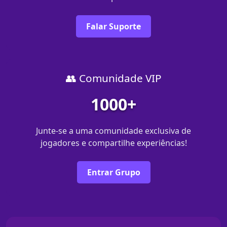
Falar Suporte
👥 Comunidade VIP
1000+
Junte-se a uma comunidade exclusiva de
jogadores e compartilhe experiências!
Entrar Grupo