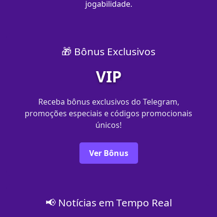
jogabilidade.
🎁 Bônus Exclusivos
VIP
Receba bônus exclusivos do Telegram,
promoções especiais e códigos promocionais
únicos!
Ver Bônus
📢 Notícias em Tempo Real