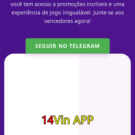
você tem acesso a promoções incríveis e uma
experiência de jogo inigualável. Junte-se aos
vencedores agora!
SEGUIR NO TELEGRAM