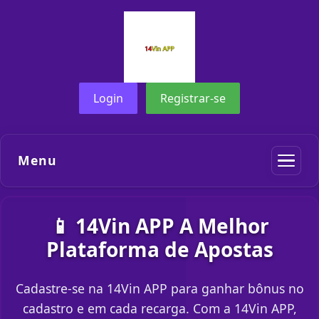
Login
Registrar-se
Menu
📱 14Vin APP A Melhor
Plataforma de Apostas
Cadastre-se na 14Vin APP para ganhar bônus no
cadastro e em cada recarga. Com a 14Vin APP,