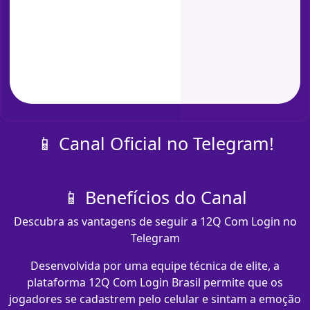
📱 Canal Oficial no Telegram!
📱 Benefícios do Canal
Descubra as vantagens de seguir a 12Q Com Login no
Telegram
Desenvolvida por uma equipe técnica de elite, a
plataforma 12Q Com Login Brasil permite que os
jogadores se cadastrem pelo celular e sintam a emoção