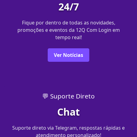
24/7
Fique por dentro de todas as novidades,
promoções e eventos da 12Q Com Login em
tempo real!
Ver Notícias
💬 Suporte Direto
Chat
Suporte direto via Telegram, respostas rápidas e
atendimento personalizado!