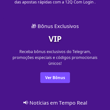
das apostas rápidas com a 12Q Com Login .
🎁 Bônus Exclusivos
VIP
Receba bônus exclusivos do Telegram,
promoções especiais e códigos promocionais
únicos!
Ver Bônus
📢 Notícias em Tempo Real