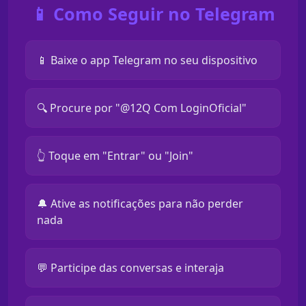
📱 Como Seguir no Telegram
📱 Baixe o app Telegram no seu dispositivo
🔍 Procure por "@12Q Com LoginOficial"
👆 Toque em "Entrar" ou "Join"
🔔 Ative as notificações para não perder
nada
💬 Participe das conversas e interaja