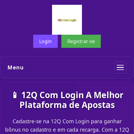
Login
Registrar-se
Menu
📱 12Q Com Login A Melhor
Plataforma de Apostas
Cadastre-se na 12Q Com Login para ganhar
bônus no cadastro e em cada recarga. Com a 12Q