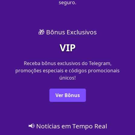
seguro.
🎁 Bônus Exclusivos
VIP
Receba bônus exclusivos do Telegram,
promoções especiais e códigos promocionais
únicos!
Ver Bônus
📢 Notícias em Tempo Real