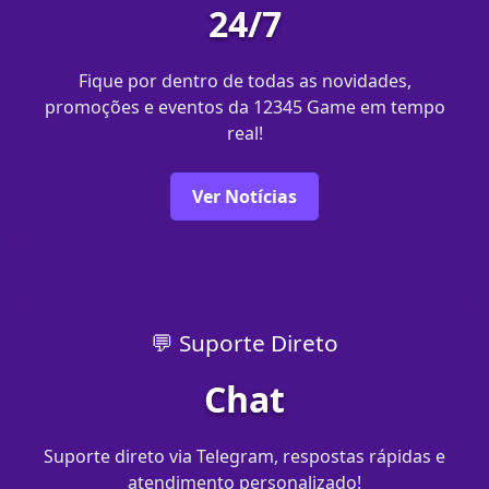
24/7
Fique por dentro de todas as novidades,
promoções e eventos da 12345 Game em tempo
real!
Ver Notícias
💬 Suporte Direto
Chat
Suporte direto via Telegram, respostas rápidas e
atendimento personalizado!