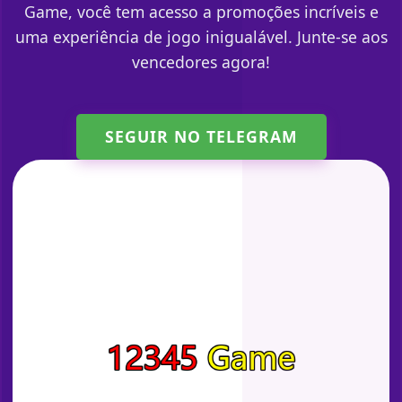
Game, você tem acesso a promoções incríveis e
uma experiência de jogo inigualável. Junte-se aos
vencedores agora!
SEGUIR NO TELEGRAM