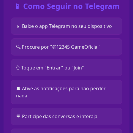
📱 Como Seguir no Telegram
📱 Baixe o app Telegram no seu dispositivo
🔍 Procure por "@12345 GameOficial"
👆 Toque em "Entrar" ou "Join"
🔔 Ative as notificações para não perder
nada
💬 Participe das conversas e interaja