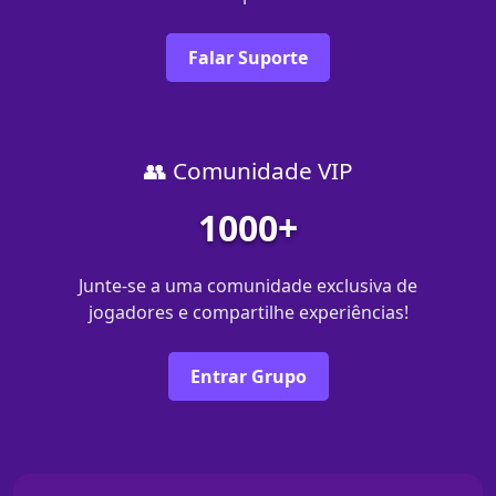
Falar Suporte
👥 Comunidade VIP
1000+
Junte-se a uma comunidade exclusiva de
jogadores e compartilhe experiências!
Entrar Grupo