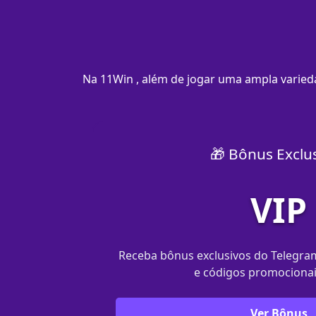
Na 11Win , além de jogar uma ampla varieda
🎁 Bônus Exclu
VIP
Receba bônus exclusivos do Telegra
e códigos promocionai
Ver Bônus