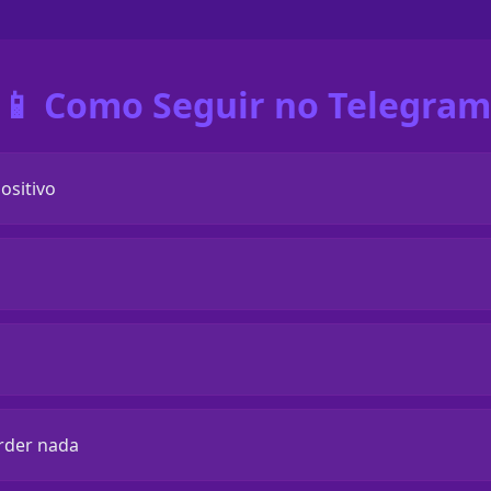
📱 Como Seguir no Telegram
ositivo
erder nada