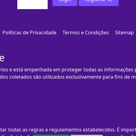
Políticas de Privacidade
Termos e Condições
Sitemap
de
ários e está empenhada em proteger todas as informações 
os coletados são utilizados exclusivamente para fins de m
r todas as regras e regulamentos estabelecidos. É import