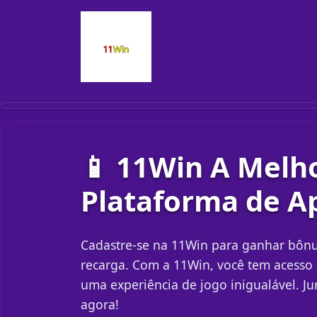
📱 11Win A Melh
Plataforma de A
Cadastre-se na 11Win para ganhar bônu
recarga. Com a 11Win, você tem acesso 
uma experiência de jogo inigualável. J
agora!