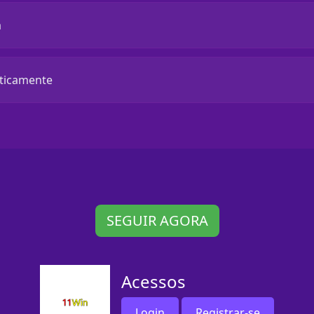
a
aticamente
SEGUIR AGORA
Acessos
Login
Registrar-se