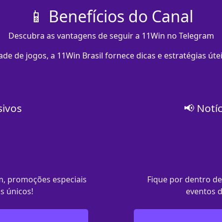
📱 Benefícios do Canal
Descubra as vantagens de seguir a 11Win no Telegram
de de jogos, a 11Win Brasil fornece dicas e estratégias úte
sivos
📢 Notí
m, promoções especiais
Fique por dentro d
s únicos!
eventos d