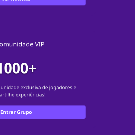
Comunidade VIP
1000+
unidade exclusiva de jogadores e
rtilhe experiências!
Entrar Grupo