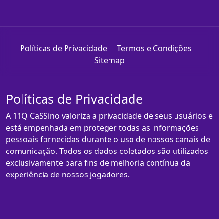
Políticas de Privacidade
Termos e Condições
Sitemap
Políticas de Privacidade
A 11Q CaSSino valoriza a privacidade de seus usuários e
está empenhada em proteger todas as informações
pessoais fornecidas durante o uso de nossos canais de
comunicação. Todos os dados coletados são utilizados
exclusivamente para fins de melhoria contínua da
experiência de nossos jogadores.