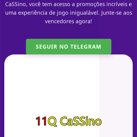
CaSSino, você tem acesso a promoções incríveis e
uma experiência de jogo inigualável. Junte-se aos
vencedores agora!
SEGUIR NO TELEGRAM