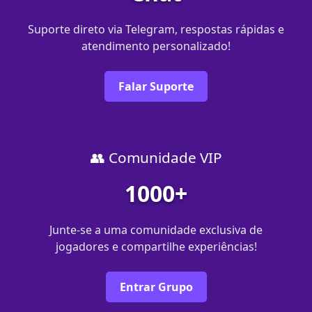
Suporte direto via Telegram, respostas rápidas e
atendimento personalizado!
Falar Suporte
👥 Comunidade VIP
1000+
Junte-se a uma comunidade exclusiva de
jogadores e compartilhe experiências!
Entrar Grupo