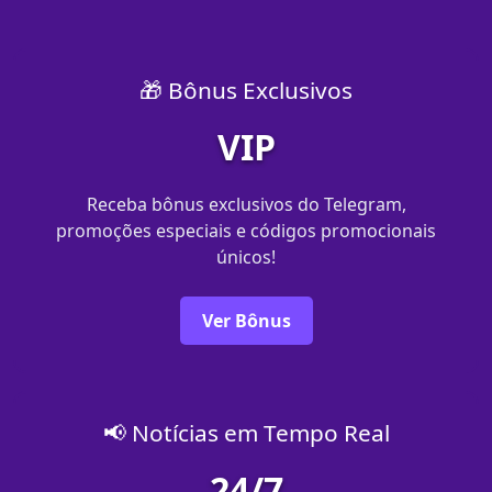
🎁 Bônus Exclusivos
VIP
Receba bônus exclusivos do Telegram,
promoções especiais e códigos promocionais
únicos!
Ver Bônus
📢 Notícias em Tempo Real
24/7