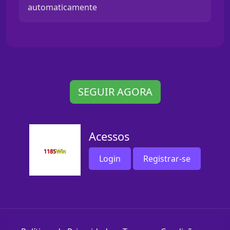
automaticamente
SEGUIR AGORA
Acessos
Login
Registrar-se