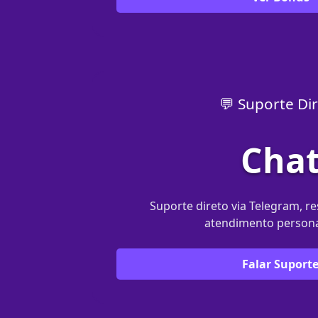
💬 Suporte Di
Cha
Suporte direto via Telegram, r
atendimento persona
Falar Suport