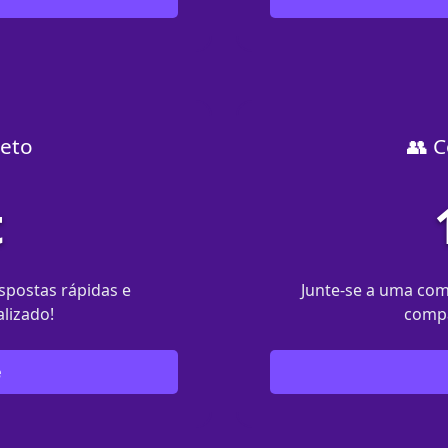
reto
👥 
t
espostas rápidas e
Junte-se a uma com
lizado!
compa
e