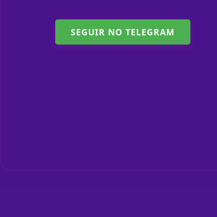
SEGUIR NO TELEGRAM