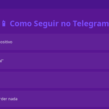
📱 Como Seguir no Telegram
ositivo
l"
erder nada