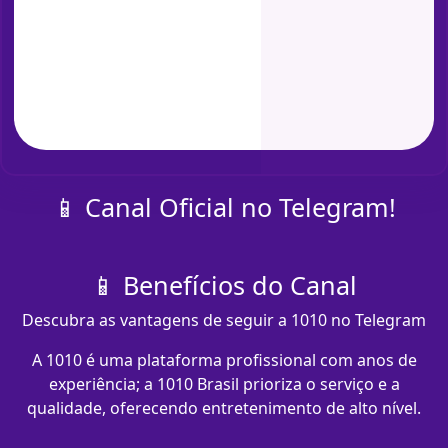
📱 Canal Oficial no Telegram!
📱 Benefícios do Canal
Descubra as vantagens de seguir a 1010 no Telegram
A 1010 é uma plataforma profissional com anos de
experiência; a 1010 Brasil prioriza o serviço e a
qualidade, oferecendo entretenimento de alto nível.