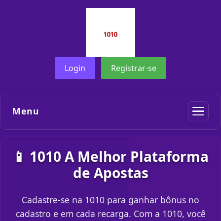
Login
Registrar-se
Menu
📱 1010 A Melhor Plataforma
de Apostas
Cadastre-se na 1010 para ganhar bônus no
cadastro e em cada recarga. Com a 1010, você