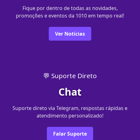
Fique por dentro de todas as novidades,
promoções e eventos da 1010 em tempo real!
Ver Notícias
💬 Suporte Direto
Chat
Suporte direto via Telegram, respostas rápidas e
atendimento personalizado!
Falar Suporte