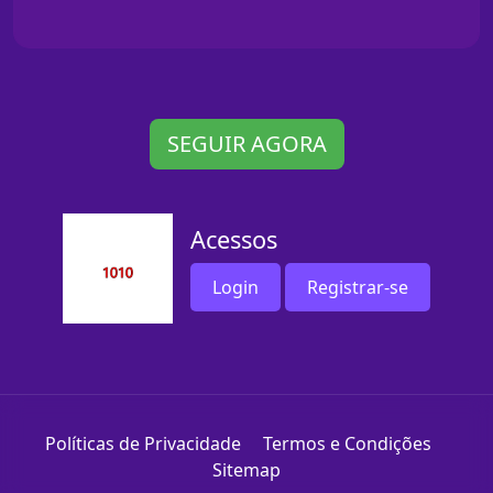
SEGUIR AGORA
Acessos
Login
Registrar-se
Políticas de Privacidade
Termos e Condições
Sitemap