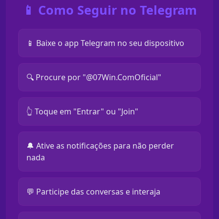
📱 Como Seguir no Telegram
📱 Baixe o app Telegram no seu dispositivo
🔍 Procure por "@07Win.ComOficial"
👆 Toque em "Entrar" ou "Join"
🔔 Ative as notificações para não perder
nada
💬 Participe das conversas e interaja