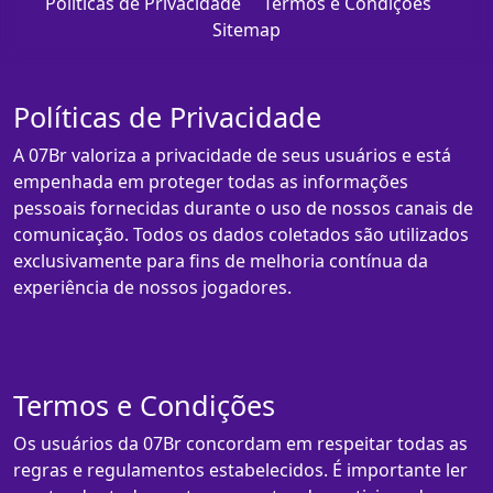
Políticas de Privacidade
Termos e Condições
Sitemap
Políticas de Privacidade
A 07Br valoriza a privacidade de seus usuários e está
empenhada em proteger todas as informações
pessoais fornecidas durante o uso de nossos canais de
comunicação. Todos os dados coletados são utilizados
exclusivamente para fins de melhoria contínua da
experiência de nossos jogadores.
Termos e Condições
Os usuários da 07Br concordam em respeitar todas as
regras e regulamentos estabelecidos. É importante ler