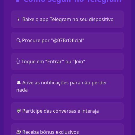
📱 Baixe o app Telegram no seu dispositivo
🔍 Procure por "@07BrOficial"
👆 Toque em "Entrar" ou "Join"
🔔 Ative as notificações para não perder
nada
💬 Participe das conversas e interaja
🎁 Receba bônus exclusivos