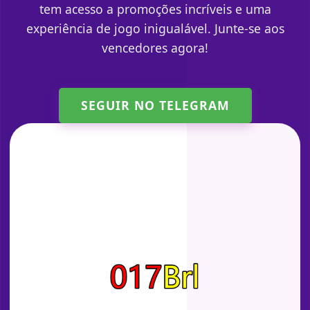
tem acesso a promoções incríveis e uma
experiência de jogo inigualável. Junte-se aos
vencedores agora!
SEGUIR NO TELEGRAM