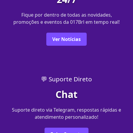
Fique por dentro de todas as novidades,
promoções e eventos da 017Brl em tempo real!
Ver Notícias
💬 Suporte Direto
Chat
Suporte direto via Telegram, respostas rápidas e
atendimento personalizado!