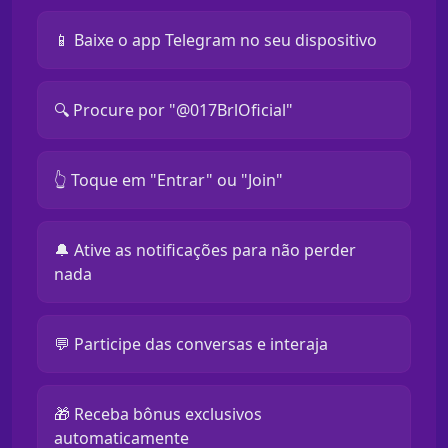
📱 Baixe o app Telegram no seu dispositivo
🔍 Procure por "@017BrlOficial"
👆 Toque em "Entrar" ou "Join"
🔔 Ative as notificações para não perder
nada
💬 Participe das conversas e interaja
🎁 Receba bônus exclusivos
automaticamente