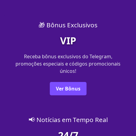
🎁 Bônus Exclusivos
VIP
Receba bônus exclusivos do Telegram,
promoções especiais e códigos promocionais
únicos!
Ver Bônus
📢 Notícias em Tempo Real
24/7