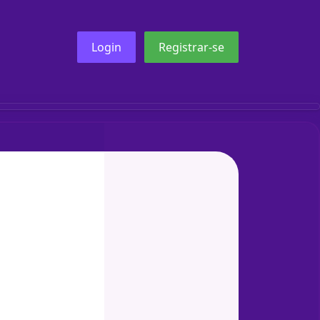
Login
Registrar-se