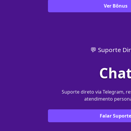
Ver Bônus
💬 Suporte Di
Cha
Suporte direto via Telegram, r
atendimento persona
Falar Suport