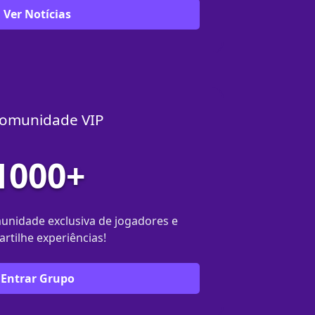
Ver Notícias
Comunidade VIP
1000+
unidade exclusiva de jogadores e
rtilhe experiências!
Entrar Grupo