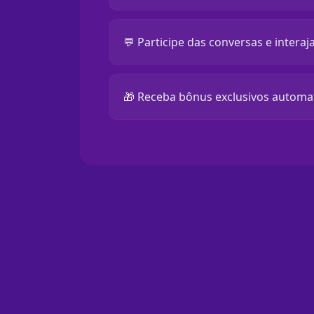
💬 Participe das conversas e interaj
🎁 Receba bônus exclusivos autom