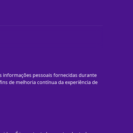
s informações pessoais fornecidas durante
fins de melhoria contínua da experiência de