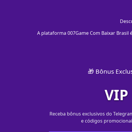
Desc
A plataforma 007Game Com Baixar Brasil é 
🎁 Bônus Exclu
VIP
Receba bônus exclusivos do Telegra
e códigos promocionai