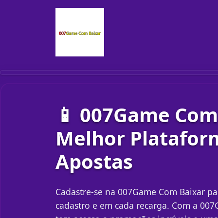
📱 007Game Com 
Melhor Platafor
Apostas
Cadastre-se na 007Game Com Baixar pa
cadastro e em cada recarga. Com a 007