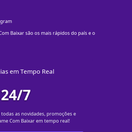
egram
Com Baixar são os mais rápidos do país e o
cias em Tempo Real
24/7
e todas as novidades, promoções e
ame Com Baixar em tempo real!