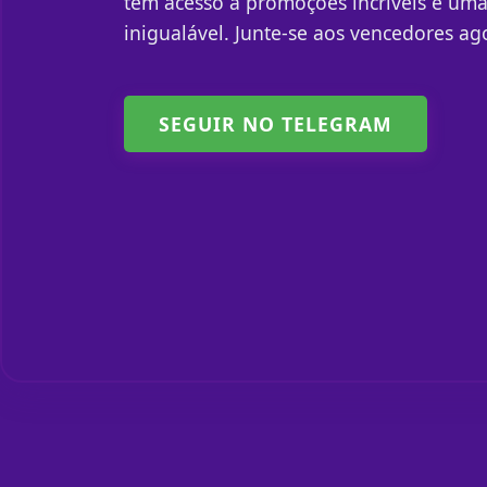
tem acesso a promoções incríveis e uma
inigualável. Junte-se aos vencedores ag
SEGUIR NO TELEGRAM